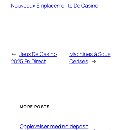
Nouveaux Emplacements De Casino
←
Jeux De Casino
Machines à Sous
2025 En Direct
Cerises
→
MORE POSTS
Opplevelser med no deposit