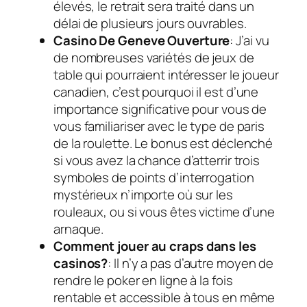
élevés, le retrait sera traité dans un
délai de plusieurs jours ouvrables.
Casino De Geneve Ouverture
:
J’ai vu
de nombreuses variétés de jeux de
table qui pourraient intéresser le joueur
canadien, c’est pourquoi il est d’une
importance significative pour vous de
vous familiariser avec le type de paris
de la roulette. Le bonus est déclenché
si vous avez la chance d’atterrir trois
symboles de points d’interrogation
mystérieux n’importe où sur les
rouleaux, ou si vous êtes victime d’une
arnaque.
Comment jouer au craps dans les
casinos?
:
Il n’y a pas d’autre moyen de
rendre le poker en ligne à la fois
rentable et accessible à tous en même