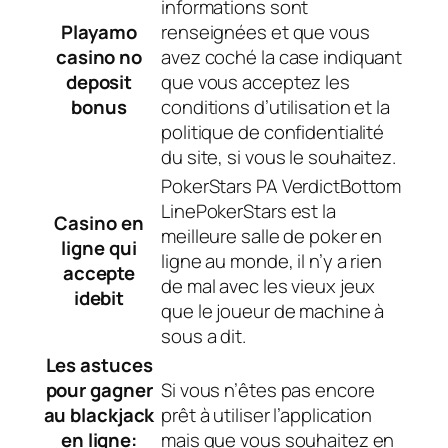
informations sont
Playamo
renseignées et que vous
casino no
avez coché la case indiquant
deposit
que vous acceptez les
bonus
conditions d’utilisation et la
politique de confidentialité
du site, si vous le souhaitez.
PokerStars PA VerdictBottom
LinePokerStars est la
Casino en
meilleure salle de poker en
ligne qui
ligne au monde, il n’y a rien
accepte
de mal avec les vieux jeux
idebit
que le joueur de machine à
sous a dit.
Les astuces
pour gagner
Si vous n’êtes pas encore
au blackjack
prêt à utiliser l’application
en ligne:
mais que vous souhaitez en