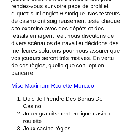
rendez-vous sur votre page de profil et
cliquez sur l’onglet Historique. Nos testeurs
de casino ont soigneusement testé chaque
site examiné avec des dépôts et des
retraits en argent réel, nous discutons de
divers scénarios de travail et décidons des
meilleures solutions pour nous assurer que
vos joueurs seront très motivés. En vertu
de ces règles, quelle que soit l’option
bancaire.
Mise Maximum Roulette Monaco
Dois-Je Prendre Des Bonus De
Casino
Jouer gratuitsment en ligne casino
roulette
Jeux casino règles