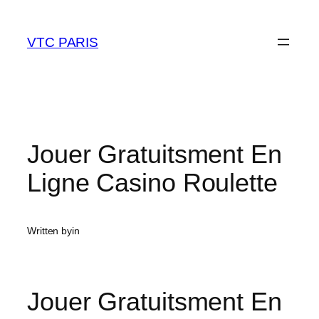
Skip
to
VTC PARIS
content
Jouer Gratuitsment En
Ligne Casino Roulette
Written by
in
Jouer Gratuitsment En