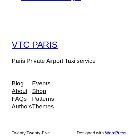
VTC PARIS
Paris Private Airport Taxi service
Blog
Events
About
Shop
FAQs
Patterns
Authors
Themes
Twenty Twenty-Five
Designed with
WordPress