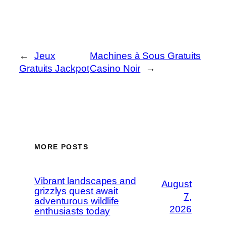
←
Jeux
Machines à Sous Gratuits
Gratuits Jackpot
Casino Noir
→
MORE POSTS
Vibrant landscapes and
August
grizzlys quest await
7,
adventurous wildlife
2026
enthusiasts today