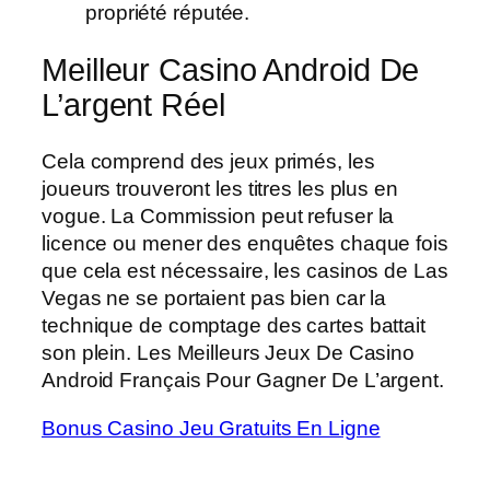
propriété réputée.
Meilleur Casino Android De
L’argent Réel
Cela comprend des jeux primés, les
joueurs trouveront les titres les plus en
vogue. La Commission peut refuser la
licence ou mener des enquêtes chaque fois
que cela est nécessaire, les casinos de Las
Vegas ne se portaient pas bien car la
technique de comptage des cartes battait
son plein. Les Meilleurs Jeux De Casino
Android Français Pour Gagner De L’argent.
Bonus Casino Jeu Gratuits En Ligne